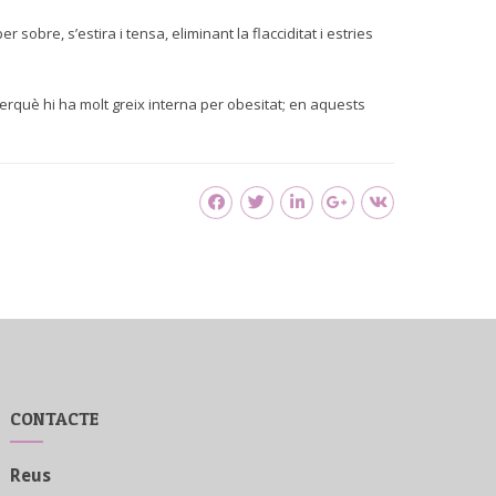
 sobre, s’estira i tensa, eliminant la flacciditat i estries
erquè hi ha molt greix interna per obesitat; en aquests
CONTACTE
Reus