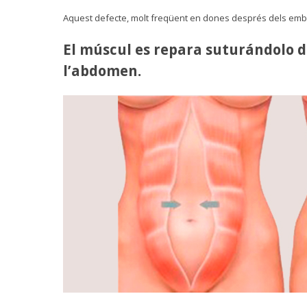
Aquest defecte, molt freqüent en dones després dels emba
El múscul es repara suturándolo de
l’abdomen.