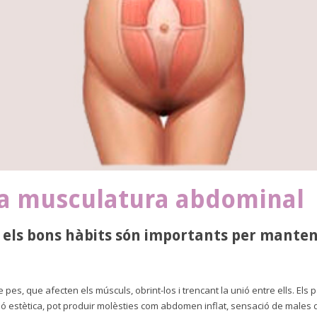
 la musculatura abdominal
ó … els bons hàbits són importants per mante
 pes, que afecten els músculs, obrint-los i trencant la unió entre ells. El
ió estètica, pot produir molèsties com abdomen inflat, sensació de males d