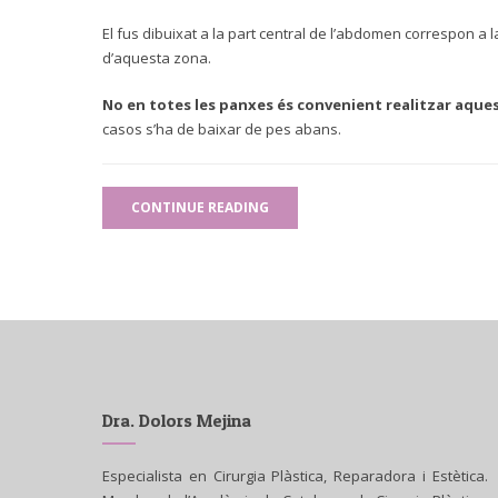
El fus dibuixat a la part central de l’abdomen correspon a la p
d’aquesta zona.
No en totes les panxes és convenient realitzar aques
casos s’ha de baixar de pes abans.
CONTINUE READING
Dra. Dolors Mejina
Especialista en Cirurgia Plàstica, Reparadora i Estètica.