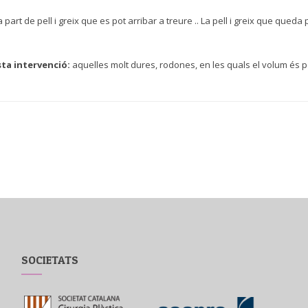
art de pell i greix que es pot arribar a treure .. La pell i greix que queda per
ta intervenció:
aquelles molt dures, rodones, en les quals el volum és p
SOCIETATS