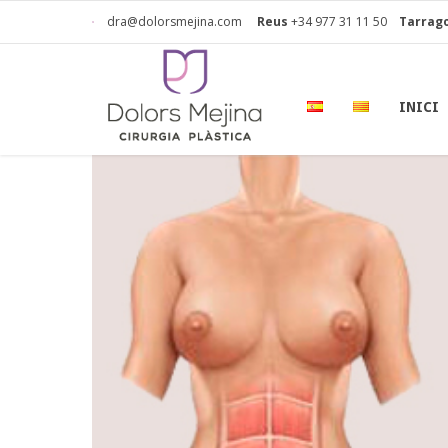
dra@dolorsmejina.com
Reus
+34 977 31 11 50
Tarrag
INICI