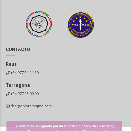
CONTACTO
Reus
+34 977 31 11 50
Tarragona
+34 977 25 00 00
dra@dolorsmejina.com
Si continúas navegando por mi sitio web o haces click a aceptar,