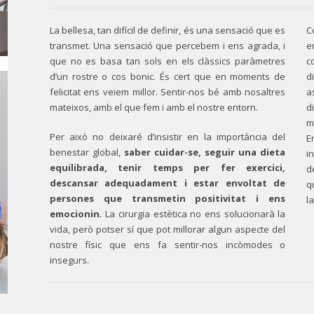
La bellesa, tan difícil de definir, és una sensació que es
C
transmet. Una sensació que percebem i ens agrada, i
e
que no es basa tan sols en els clàssics paràmetres
c
d’un rostre o cos bonic. És cert que en moments de
d
felicitat ens veiem millor. Sentir-nos bé amb nosaltres
a
mateixos, amb el que fem i amb el nostre entorn.
d
m
Per això no deixaré d’insistir en la importància del
E
benestar global,
saber cuidar-se, seguir una dieta
i
equilibrada, tenir temps per fer exercici,
d
descansar adequadament i estar envoltat de
q
persones que transmetin positivitat i ens
l
emocionin
.
La cirurgia estètica no ens solucionarà la
vida, però potser sí que pot millorar algun aspecte del
nostre físic que ens fa sentir-nos incòmodes o
insegurs.