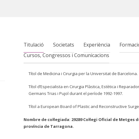
Titulació
Societats
Experiència
Formaci
Cursos, Congressos i Comunicacions
Títol de Medicina i Cirurgia per la Universitat de Barcelona.
Títol d’Especialista en Cirurgia Plàstica, Estètica i Reparado
Germans Trias i Pujol durant el període 1992-1997.
Títol a European Board of Plastic and Reconstructive Surge
Nombre de col·legiada: 29289 Col·legi Oficial de Metges de
província de Tarragona.