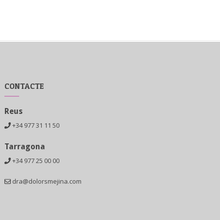
CONTACTE
Reus
+34 977 31 11 50
Tarragona
+34 977 25 00 00
dra@dolorsmejina.com