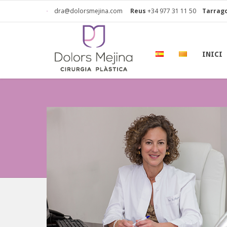
dra@dolorsmejina.com
Reus
+34 977 31 11 50
Tarrag
INICI