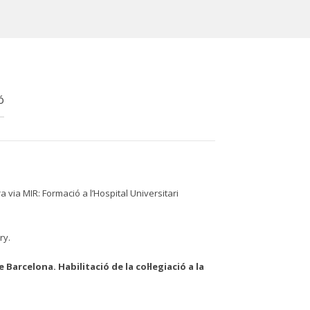
ó
ra via MIR: Formació a l’Hospital Universitari
ry.
 Barcelona. Habilitació de la col·legiació a la