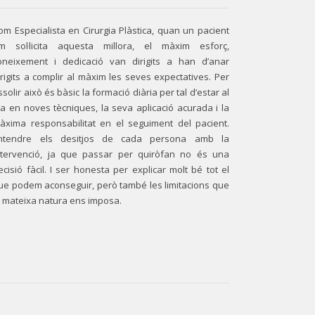
om Especialista en Cirurgia Plàstica, quan un pacient
m sol·licita aquesta millora, el màxim esforç,
oneixement i dedicació van dirigits a han d’anar
irigits a complir al màxim les seves expectatives. Per
ssolir això és bàsic la formació diària per tal d’estar al
ia en noves tècniques, la seva aplicació acurada i la
àxima responsabilitat en el seguiment del pacient.
ntendre els desitjos de cada persona amb la
ntervenció, ja que passar per quiròfan no és una
ecisió fàcil. I ser honesta per explicar molt bé tot el
ue podem aconseguir, però també les limitacions que
a mateixa natura ens imposa.