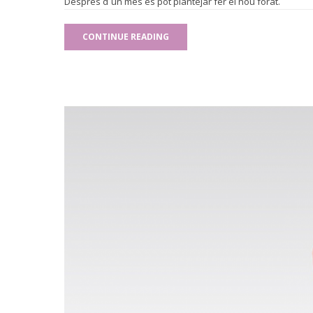
Després d´un mes es pot plantejar fer el nou forat.
CONTINUE READING