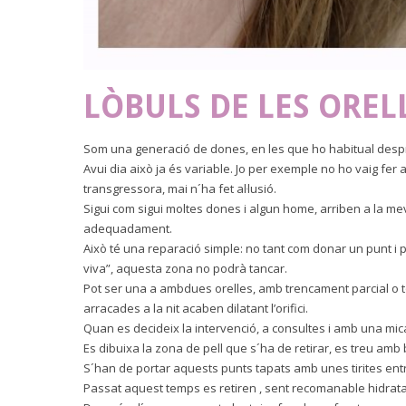
LÒBULS DE LES OREL
Som una generació de dones, en les que ho habitual despré
Avui dia això ja és variable. Jo per exemple no ho vaig fer
transgressora, mai n´ha fet al·lusió.
Sigui com sigui moltes dones i algun home, arriben a la me
adequadament.
Això té una reparació simple: no tant com donar un punt i pr
viva”, aquesta zona no podrà tancar.
Pot ser una a ambdues orelles, amb trencament parcial o t
arracades a la nit acaben dilatant l’orifici.
Quan es decideix la intervenció, a consultes i amb una mic
Es dibuixa la zona de pell que s´ha de retirar, es treu amb 
S´han de portar aquests punts tapats amb unes tirites entre
Passat aquest temps es retiren , sent recomanable hidratar 