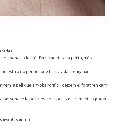
racades.
una bona col·lecció d’arracadetes i la petita, més
 i molesta o no permet que l´arracada s´enganxi
em la pell que envolta l’orifici i deixem el forat “en carn
ersona té la pell més fina i petits estiraments o portar
 davant i darrera.