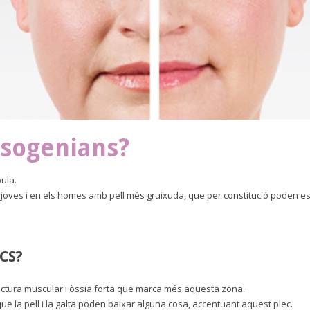
asogenians?
bula.
joves i en els homes amb pell més gruixuda, que per constitució poden e
CS?
ructura muscular i òssia forta que marca més aquesta zona.
que la pell i la galta poden baixar alguna cosa, accentuant aquest plec.