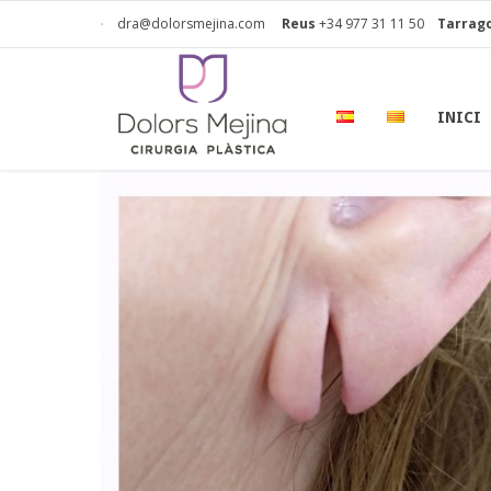
dra@dolorsmejina.com
Reus
+34 977 31 11 50
Tarrag
INICI