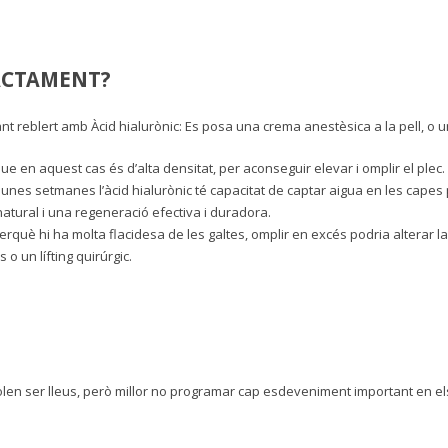
RACTAMENT?
ant reblert amb Àcid hialurònic: Es posa una crema anestèsica a la pell, o 
 que en aquest cas és d’alta densitat, per aconseguir elevar i omplir el plec.
 unes setmanes l’àcid hialurònic té capacitat de captar aigua en les cap
natural i una regeneració efectiva i duradora.
erquè hi ha molta flacidesa de les galtes, omplir en excés podria alterar la
 o un lífting quirúrgic.
olen ser lleus, però millor no programar cap esdeveniment important en el