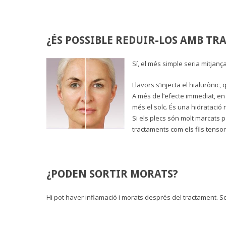
¿ÉS POSSIBLE REDUIR-LOS AMB T
Sí, el més simple seria mitjanç
Llavors s’injecta el hialurònic,
A més de l’efecte immediat, en
més el solc. És una hidratació 
Si els plecs són molt marcats p
tractaments com els fils tensors
¿PODEN SORTIR MORATS?
Hi pot haver inflamació i morats després del tractament. S