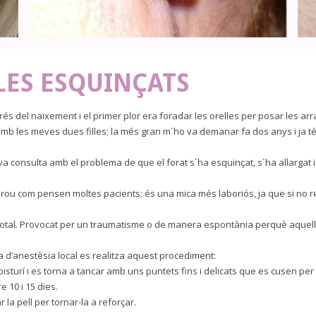
LES ESQUINÇATS
s del naixement i el primer plor era foradar les orelles per posar les ar
 amb les meves dues filles; la més gran m´ho va demanar fa dos anys i ja té 
va consulta amb el problema de que el forat s´ha esquinçat, s´ha allargat
ou com pensen moltes pacients; és una mica més laboriós, ja que si no retir
otal. Provocat per un traumatisme o de manera espontània perquè aquella p
a d’anestèsia local es realitza aquest procediment:
bisturí i es torna a tancar amb uns puntets fins i delicats que es cusen per
 10 i 15 dies.
la pell per tornar-la a reforçar.