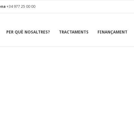
ona
+34 977 25 00 00
PER QUÈ NOSALTRES?
TRACTAMENTS
FINANÇAMENT