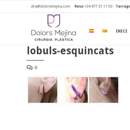
dra@dolorsmejina.com
Reus
+34 977 31 11 50
Tarrag
INICI
lobuls-esquincats
0