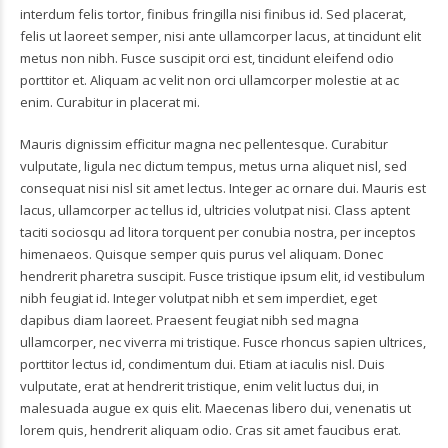
interdum felis tortor, finibus fringilla nisi finibus id. Sed placerat,
felis ut laoreet semper, nisi ante ullamcorper lacus, at tincidunt elit
metus non nibh. Fusce suscipit orci est, tincidunt eleifend odio
porttitor et. Aliquam ac velit non orci ullamcorper molestie at ac
enim. Curabitur in placerat mi.
Mauris dignissim efficitur magna nec pellentesque. Curabitur
vulputate, ligula nec dictum tempus, metus urna aliquet nisl, sed
consequat nisi nisl sit amet lectus. Integer ac ornare dui. Mauris est
lacus, ullamcorper ac tellus id, ultricies volutpat nisi. Class aptent
taciti sociosqu ad litora torquent per conubia nostra, per inceptos
himenaeos. Quisque semper quis purus vel aliquam. Donec
hendrerit pharetra suscipit. Fusce tristique ipsum elit, id vestibulum
nibh feugiat id. Integer volutpat nibh et sem imperdiet, eget
dapibus diam laoreet. Praesent feugiat nibh sed magna
ullamcorper, nec viverra mi tristique. Fusce rhoncus sapien ultrices,
porttitor lectus id, condimentum dui. Etiam at iaculis nisl. Duis
vulputate, erat at hendrerit tristique, enim velit luctus dui, in
malesuada augue ex quis elit. Maecenas libero dui, venenatis ut
lorem quis, hendrerit aliquam odio. Cras sit amet faucibus erat.