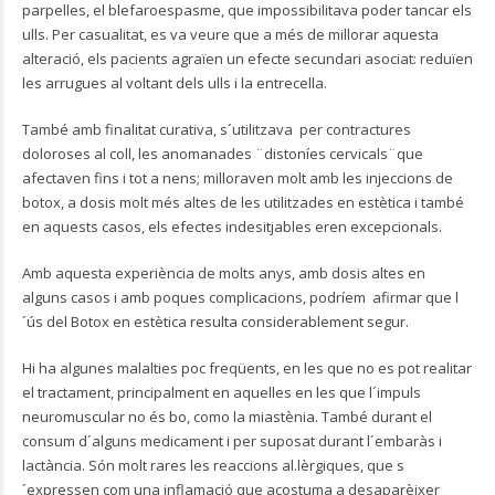
parpelles, el blefaroespasme, que impossibilitava poder tancar els
ulls. Per casualitat, es va veure que a més de millorar aquesta
alteració, els pacients agraïen un efecte secundari asociat: reduïen
les arrugues al voltant dels ulls i la entrecella.
També amb finalitat curativa, s´utilitzava per contractures
doloroses al coll, les anomanades ¨distoníes cervicals¨que
afectaven fins i tot a nens; milloraven molt amb les injeccions de
botox, a dosis molt més altes de les utilitzades en estètica i també
en aquests casos, els efectes indesitjables eren excepcionals.
Amb aquesta experiència de molts anys, amb dosis altes en
alguns casos i amb poques complicacions, podríem afirmar que l
´ús del Botox en estètica resulta considerablement segur.
Hi ha algunes malalties poc freqüents, en les que no es pot realitar
el tractament, principalment en aquelles en les que l´impuls
neuromuscular no és bo, como la miastènia. També durant el
consum d´alguns medicament i per suposat durant l´embaràs i
lactància. Són molt rares les reaccions al.lèrgiques, que s
´expressen com una inflamació que acostuma a desaparèixer