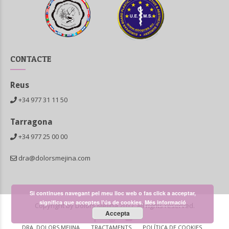
CONTACTE
Reus
+34 977 31 11 50
Tarragona
+34 977 25 00 00
dra@dolorsmejina.com
Si continues navegant pel meu lloc web o fas click a acceptar,
significa que acceptes l'ús de cookies.
Més informació
Copyright by Dolors Mejina 2017. All rights reserved.
Accepta
DRA. DOLORS MEJINA
TRACTAMENTS
POLÍTICA DE COOKIES