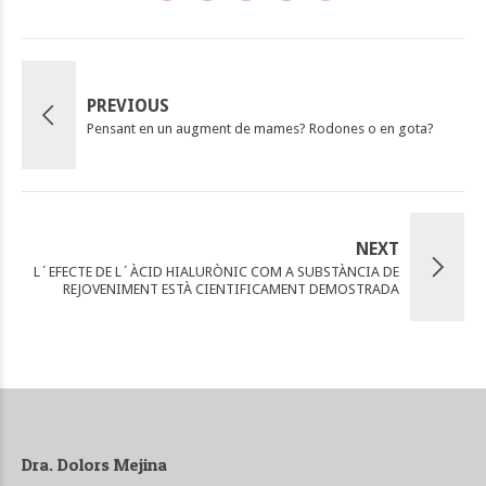
PREVIOUS
Pensant en un augment de mames? Rodones o en gota?
NEXT
L´EFECTE DE L´ÀCID HIALURÒNIC COM A SUBSTÀNCIA DE
REJOVENIMENT ESTÀ CIENTIFICAMENT DEMOSTRADA
Dra. Dolors Mejina