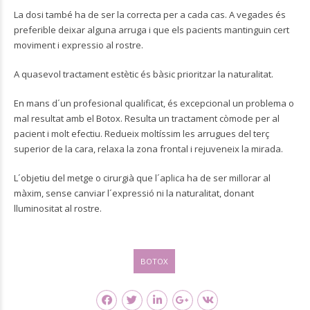
La dosi també ha de ser la correcta per a cada cas. A vegades és
preferible deixar alguna arruga i que els pacients mantinguin cert
moviment i expressio al rostre.
A quasevol tractament estètic és bàsic prioritzar la naturalitat.
En mans d´un profesional qualificat, és excepcional un problema o
mal resultat amb el Botox. Resulta un tractament còmode per al
pacient i molt efectiu. Redueix moltíssim les arrugues del terç
superior de la cara, relaxa la zona frontal i rejuveneix la mirada.
L´objetiu del metge o cirurgià que l´aplica ha de ser millorar al
màxim, sense canviar l´expressió ni la naturalitat, donant
lluminositat al rostre.
BOTOX