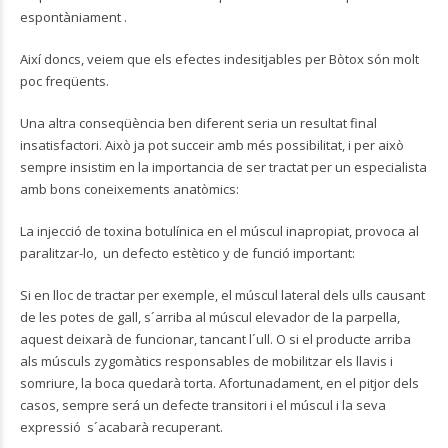
espontàniament .
Així doncs, veiem que els efectes indesitjables per Bòtox són molt
poc freqüents.
Una altra conseqüència ben diferent seria un resultat final
insatisfactori. Això ja pot succeir amb més possibilitat, i per això
sempre insistim en la importancia de ser tractat per un especialista
amb bons coneixements anatòmics:
La injecció de toxina botulínica en el múscul inapropiat, provoca al
paralitzar-lo, un defecto estètico y de funció important:
Si en lloc de tractar per exemple, el múscul lateral dels ulls causant
de les potes de gall, s´arriba al múscul elevador de la parpella,
aquest deixarà de funcionar, tancant l´ull. O si el producte arriba
als músculs zygomàtics responsables de mobilitzar els llavis i
somriure, la boca quedarà torta. Afortunadament, en el pitjor dels
casos, sempre será un defecte transitori i el múscul i la seva
expressió s´acabarà recuperant.