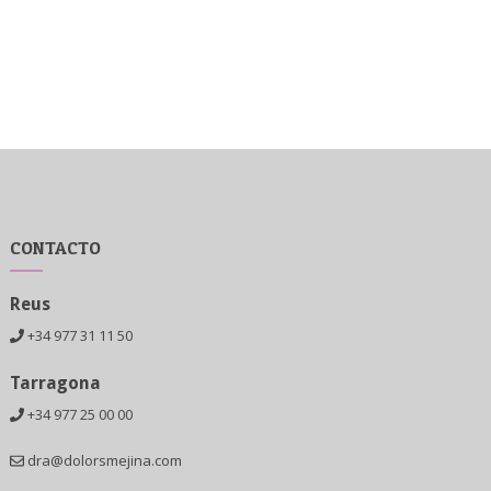
CONTACTO
Reus
+34 977 31 11 50
Tarragona
+34 977 25 00 00
dra@dolorsmejina.com