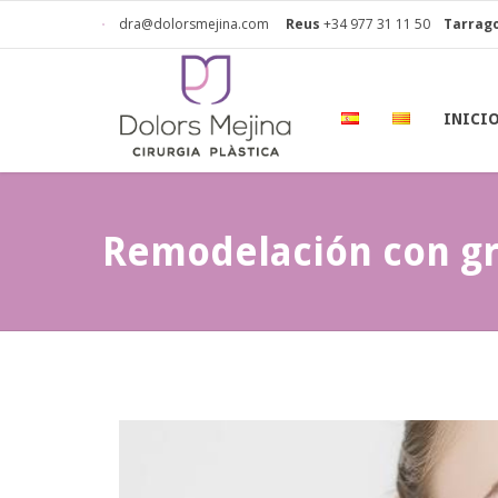
dra@dolorsmejina.com
Reus
+34 977 31 11 50
Tarrag
INICI
Remodelación con g