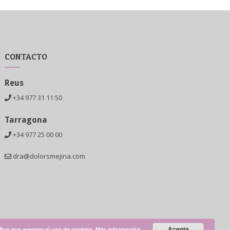
CONTACTO
Reus
+34 977 31 11 50
Tarragona
+34 977 25 00 00
dra@dolorsmejina.com
Acepta
ifica que aceptas el uso de cookies.
Más información