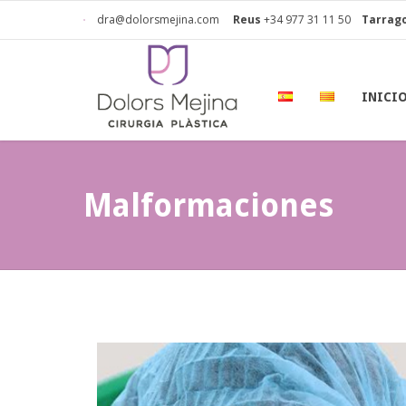
dra@dolorsmejina.com
Reus
+34 977 31 11 50
Tarrag
INICI
Malformaciones