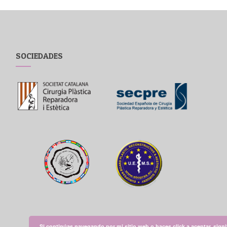
SOCIEDADES
Si continúas navegando por mi sitio web o haces click a aceptar, sign