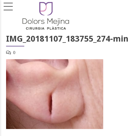
IMG_20181107_183755_274-min
0